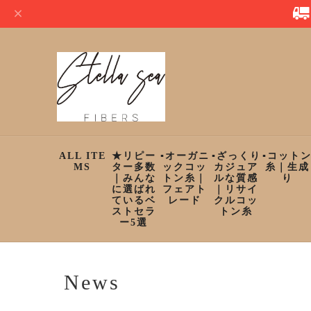
ALL ITE
★リピー
▪︎オーガニ
▪︎ざっくり
▪︎コット
MS
ター多数
ックコッ
カジュア
糸｜生成
｜みんな
トン糸｜
ルな質感
り
に選ばれ
フェアト
｜リサイ
ているベ
レード
クルコッ
ストセラ
トン糸
ー5選
News