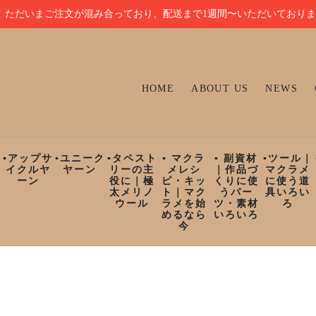
ただいまご注文が混み合っており、配送まで1週間〜いただいており
HOME
ABOUT US
NEWS
ン
▪︎アップサ
▪︎ユニーク
▪︎タペスト
▪︎ マクラ
▪︎ 副資材
▪︎ツール｜
イクルヤ
ヤーン
リーの主
メレシ
｜作品づ
マクラメ
ーン
役に｜極
ピ・キッ
くりに使
に使う道
太メリノ
ト｜マク
うパー
具いろい
ウール
ラメを始
ツ・素材
ろ
めるなら
いろいろ
今