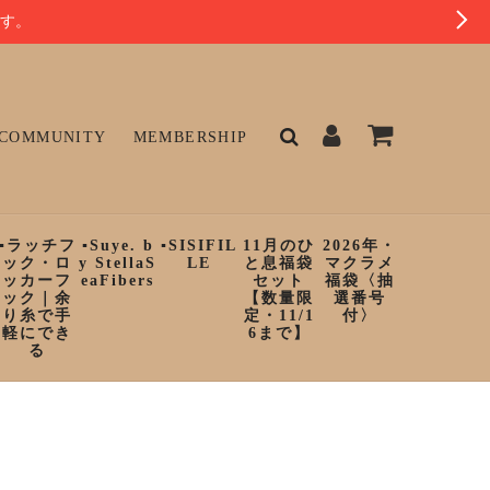
ます。
COMMUNITY
MEMBERSHIP
▪︎ラッチフ
▪︎Suye. b
▪︎SISIFIL
11月のひ
2026年・
ック・ロ
y StellaS
LE
と息福袋
マクラメ
ッカーフ
eaFibers
セット
福袋〈抽
ック｜余
【数量限
選番号
り糸で手
定・11/1
付〉
軽にでき
6まで】
る