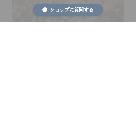
ショップに質問する
紐を結ぶたびに、心がととのう、未来に
つながる
日本初の児童労働がないフェアトレードオーガニック
コットンを使用したエシカルな手芸糸。 マクラメだけ
ではなく、編み物やタフティング、パンチニードルな
ど幅広く使えます。 手を動かし、糸と向き合う時間
は、まるで瞑想のよう。 社会貢献にも繋がる、新しい
ウェルビーイングのカタチ。