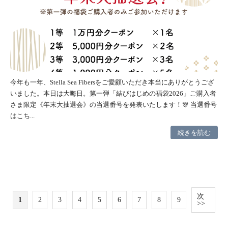
今年も一年、Stella Sea Fibersをご愛顧いただき本当にありがとうござ
いました。本日は大晦日。第一弾「結びはじめの福袋2026」ご購入者
さま限定《年末大抽選会》の当選番号を発表いたします！🎊 当選番号
はこち...
続きを読む
次
1
2
3
4
5
6
7
8
9
>>