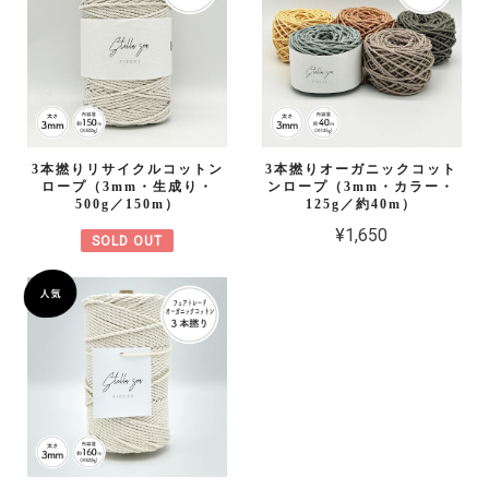
3本撚りリサイクルコットン
3本撚りオーガニックコット
ロープ（3mm・生成り・
ンロープ（3mm・カラー・
500g／150m）
125g／約40m）
¥1,650
SOLD OUT