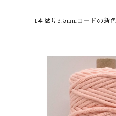
1本撚り3.5mmコードの新