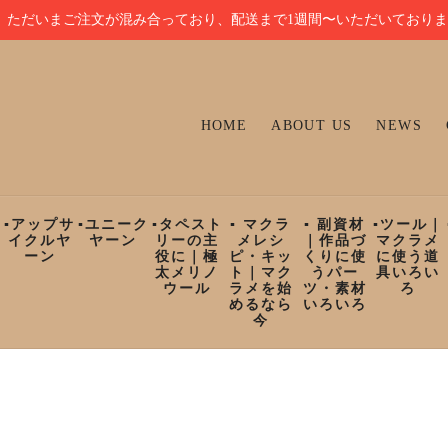
ただいまご注文が混み合っており、配送まで1週間〜いただいており
HOME
ABOUT US
NEWS
ン
▪︎アップサ
▪︎ユニーク
▪︎タペスト
▪︎ マクラ
▪︎ 副資材
▪︎ツール｜
イクルヤ
ヤーン
リーの主
メレシ
｜作品づ
マクラメ
ーン
役に｜極
ピ・キッ
くりに使
に使う道
太メリノ
ト｜マク
うパー
具いろい
ウール
ラメを始
ツ・素材
ろ
めるなら
いろいろ
今