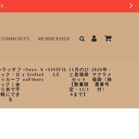
ます。
COMMUNITY
MEMBERSHIP
▪︎ラッチフ
▪︎Suye. b
▪︎SISIFIL
11月のひ
2026年・
ック・ロ
y StellaS
LE
と息福袋
マクラメ
ッカーフ
eaFibers
セット
福袋〈抽
ック｜余
【数量限
選番号
り糸で手
定・11/1
付〉
軽にでき
6まで】
る