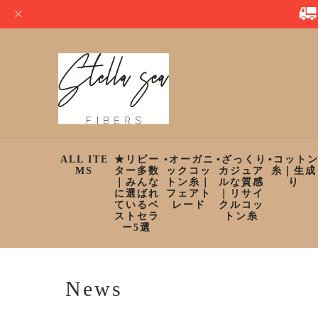
ALL ITE
★リピー
▪︎オーガニ
▪︎ざっくり
▪︎コット
MS
ター多数
ックコッ
カジュア
糸｜生成
｜みんな
トン糸｜
ルな質感
り
に選ばれ
フェアト
｜リサイ
ているベ
レード
クルコッ
ストセラ
トン糸
ー5選
News