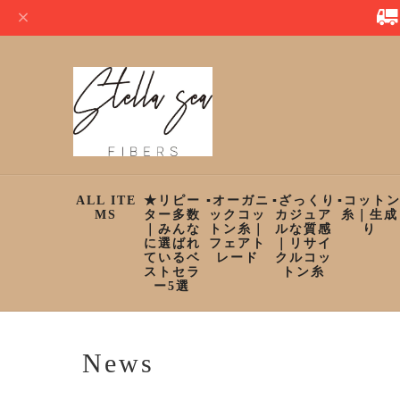
ALL ITE
★リピー
▪︎オーガニ
▪︎ざっくり
▪︎コット
MS
ター多数
ックコッ
カジュア
糸｜生成
｜みんな
トン糸｜
ルな質感
り
に選ばれ
フェアト
｜リサイ
ているベ
レード
クルコッ
ストセラ
トン糸
ー5選
News