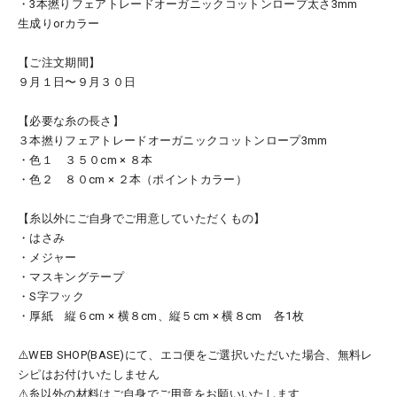
・3本撚りフェアトレードオーガニックコットンロープ太さ3mm
生成りorカラー
【ご注文期間】
９月１日〜９月３０日
【必要な糸の長さ】
３本撚りフェアトレードオーガニックコットンロープ3mm
・色１ ３５０cm × ８本
・色２ ８０cm × ２本（ポイントカラー）
【糸以外にご自身でご用意していただくもの】
・はさみ
・メジャー
・マスキングテープ
・S字フック
・厚紙 縦６cm × 横８cm、縦５cm × 横８cm 各1枚
⚠️WEB SHOP(BASE)にて、エコ便をご選択いただいた場合、無料レ
シピはお付けいたしません
⚠️糸以外の材料はご自身でご用意をお願いいたします