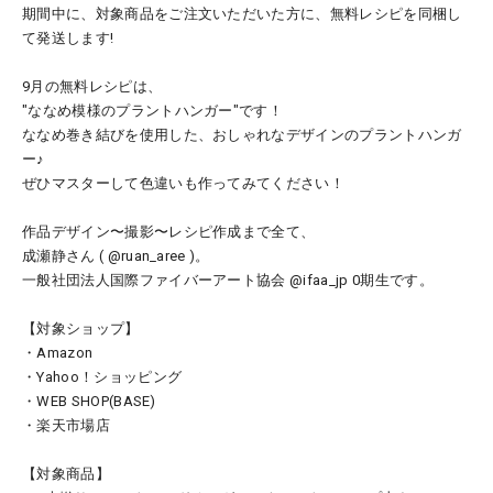
期間中に、対象商品をご注文いただいた方に、無料レシピを同梱し
て発送します!
9月の無料レシピは、
"ななめ模様のプラントハンガー"です！
ななめ巻き結びを使用した、おしゃれなデザインのプラントハンガ
ー♪
ぜひマスターして色違いも作ってみてください！
作品デザイン〜撮影〜レシピ作成まで全て、
成瀬静さん ( @ruan_aree )。
一般社団法人国際ファイバーアート協会 @ifaa_jp 0期生です。
【対象ショップ】
・Amazon
・Yahoo！ショッピング
・WEB SHOP(BASE)
・楽天市場店
【対象商品】