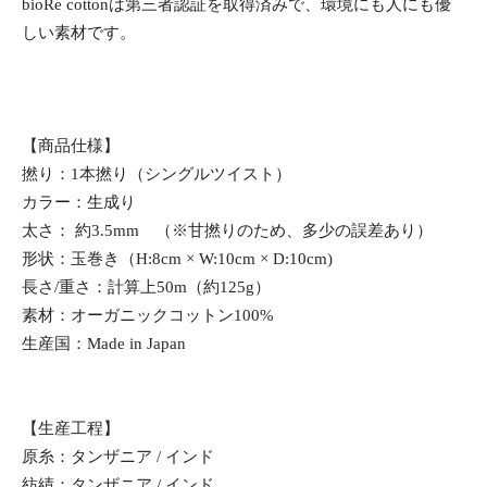
bioRe cottonは第三者認証を取得済みで、環境にも人にも優
しい素材です。
【商品仕様】
撚り：1本撚り（シングルツイスト）
カラー：生成り
太さ： 約3.5mm （※甘撚りのため、多少の誤差あり）
形状：玉巻き（H:8cm × W:10cm × D:10cm)
長さ/重さ：計算上50m（約125g）
素材：オーガニックコットン100%
生産国：Made in Japan
【生産工程】
原糸：タンザニア / インド
紡績：タンザニア / インド