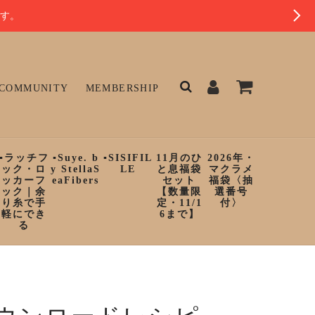
ます。
COMMUNITY
MEMBERSHIP
▪︎ラッチフ
▪︎Suye. b
▪︎SISIFIL
11月のひ
2026年・
ック・ロ
y StellaS
LE
と息福袋
マクラメ
ッカーフ
eaFibers
セット
福袋〈抽
ック｜余
【数量限
選番号
り糸で手
定・11/1
付〉
軽にでき
6まで】
る