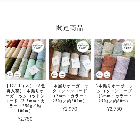
関連商品
【12/11（木）・8色
1本撚りオーガニッ
3本撚りオーガニッ
再入荷】1本撚りオ
クコットンコード
クコットンロープ
ーガニックコットン
（2mm・カラー・
（3mm・カラー・
コード（3.5mm・カ
250g／約200m）
250g／約80m）
ラー・250g／約
¥2,970
¥2,750
100m）
¥2,750