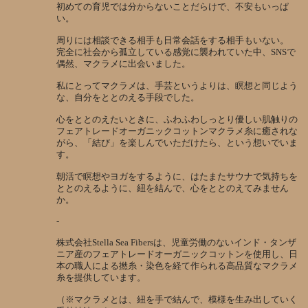
初めての育児では分からないことだらけで、不安もいっぱ
い。
周りには相談できる相手も日常会話をする相手もいない。
完全に社会から孤立している感覚に襲われていた中、SNSで
偶然、マクラメに出会いました。
私にとってマクラメは、手芸というよりは、瞑想と同じよう
な、自分をととのえる手段でした。
心をととのえたいときに、ふわふわしっとり優しい肌触りの
フェアトレードオーガニックコットンマクラメ糸に癒されな
がら、「結び」を楽しんでいただけたら、という想いでいま
す。
朝活で瞑想やヨガをするように、はたまたサウナで気持ちを
ととのえるように、紐を結んで、心をととのえてみません
か。
-
株式会社Stella Sea Fibersは、児童労働のないインド・タンザ
ニア産のフェアトレードオーガニックコットンを使用し、日
本の職人による撚糸・染色を経て作られる高品質なマクラメ
糸を提供しています。
（※マクラメとは、紐を手で結んで、模様を生み出していく