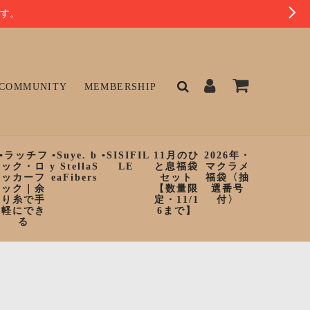
ます。
COMMUNITY
MEMBERSHIP
▪︎ラッチフ
▪︎Suye. b
▪︎SISIFIL
11月のひ
2026年・
ック・ロ
y StellaS
LE
と息福袋
マクラメ
ッカーフ
eaFibers
セット
福袋〈抽
ック｜余
【数量限
選番号
り糸で手
定・11/1
付〉
軽にでき
6まで】
る