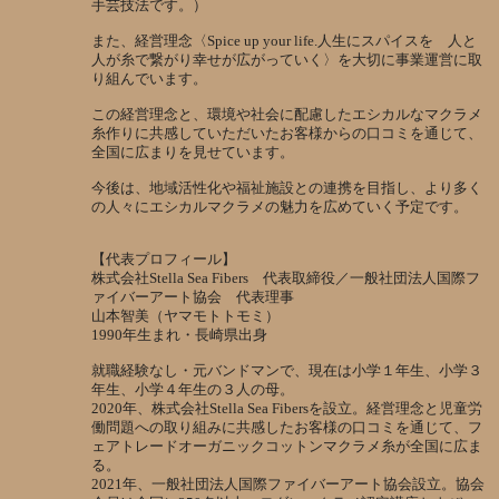
手芸技法です。）
また、経営理念〈Spice up your life.人生にスパイスを 人と
人が糸で繋がり幸せが広がっていく〉を大切に事業運営に取
り組んでいます。
この経営理念と、環境や社会に配慮したエシカルなマクラメ
糸作りに共感していただいたお客様からの口コミを通じて、
全国に広まりを見せています。
今後は、地域活性化や福祉施設との連携を目指し、より多く
の人々にエシカルマクラメの魅力を広めていく予定です。
【代表プロフィール】
株式会社Stella Sea Fibers 代表取締役／一般社団法人国際フ
ァイバーアート協会 代表理事
山本智美（ヤマモトトモミ）
1990年生まれ・長崎県出身
就職経験なし・元バンドマンで、現在は小学１年生、小学３
年生、小学４年生の３人の母。
2020年、株式会社Stella Sea Fibersを設立。経営理念と児童労
働問題への取り組みに共感したお客様の口コミを通じて、フ
ェアトレードオーガニックコットンマクラメ糸が全国に広ま
る。
2021年、一般社団法人国際ファイバーアート協会設立。協会