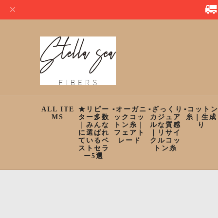
ALL ITE
★リピー
▪︎オーガニ
▪︎ざっくり
▪︎コット
MS
ター多数
ックコッ
カジュア
糸｜生成
｜みんな
トン糸｜
ルな質感
り
に選ばれ
フェアト
｜リサイ
ているベ
レード
クルコッ
ストセラ
トン糸
ー5選