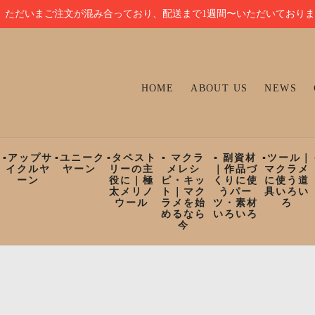
ただいまご注文が混み合っており、配送まで1週間〜いただいており
HOME
ABOUT US
NEWS
ン
▪︎アップサ
▪︎ユニーク
▪︎タペスト
▪︎ マクラ
▪︎ 副資材
▪︎ツール｜
イクルヤ
ヤーン
リーの主
メレシ
｜作品づ
マクラメ
ーン
役に｜極
ピ・キッ
くりに使
に使う道
太メリノ
ト｜マク
うパー
具いろい
ウール
ラメを始
ツ・素材
ろ
めるなら
いろいろ
今