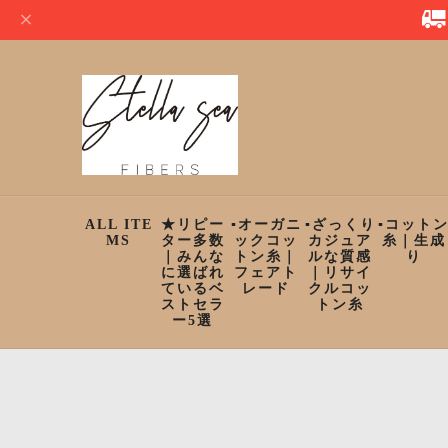
ALL ITE
★リピー
▪︎オーガニ
▪︎ざっくり
▪︎コット
MS
ター多数
ックコッ
カジュア
糸｜生成
｜みんな
トン糸｜
ルな質感
り
に選ばれ
フェアト
｜リサイ
ているベ
レード
クルコッ
ストセラ
トン糸
ー5選