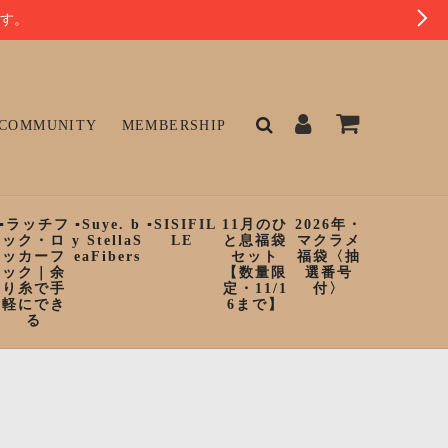
ます。
COMMUNITY
MEMBERSHIP
▪︎ラッチフ
▪︎Suye. b
▪︎SISIFIL
11月のひ
2026年・
ック・ロ
y StellaS
LE
と息福袋
マクラメ
ッカーフ
eaFibers
セット
福袋〈抽
ック｜余
【数量限
選番号
り糸で手
定・11/1
付〉
軽にでき
6まで】
る