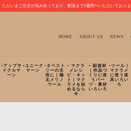
ただいまご注文が混み合っており、配送まで1週間〜いただいており
HOME
ABOUT US
NEWS
ン
▪︎アップサ
▪︎ユニーク
▪︎タペスト
▪︎ マクラ
▪︎ 副資材
▪︎ツール｜
イクルヤ
ヤーン
リーの主
メレシ
｜作品づ
マクラメ
ーン
役に｜極
ピ・キッ
くりに使
に使う道
太メリノ
ト｜マク
うパー
具いろい
ウール
ラメを始
ツ・素材
ろ
めるなら
いろいろ
今