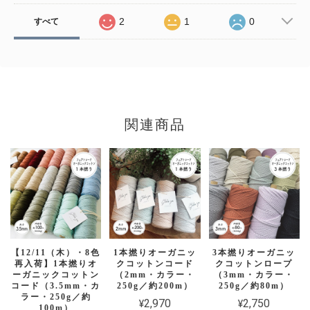
2
1
0
すべて
関連商品
【12/11（木）・8色
1本撚りオーガニッ
3本撚りオーガニッ
再入荷】1本撚りオ
クコットンコード
クコットンロープ
ーガニックコットン
（2mm・カラー・
（3mm・カラー・
コード（3.5mm・カ
250g／約200m）
250g／約80m）
ラー・250g／約
¥2,970
¥2,750
100m）